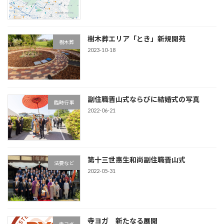
樹木葬エリア「とき」新規開苑
樹木葬
2023-10-18
副住職晋山式ならびに結婚式の写真
臨時行事
2022-06-21
第十三世惠生和尚副住職晋山式
法要など
2022-05-31
寺ヨガ 新たなる展開
寺ヨガ