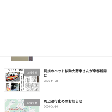
ほほえみ坐禅会と夜坐の会
ほほえみ坐禅会
2026-03-17
松華室・後藤榮山老師著 『無門関管
お知らせ
見』
2026-02-10
提携のペット移動火葬車さんが京都新聞
お知らせ
に
2025-11-28
周辺通行止めのお知らせ
お知らせ
2024-01-14