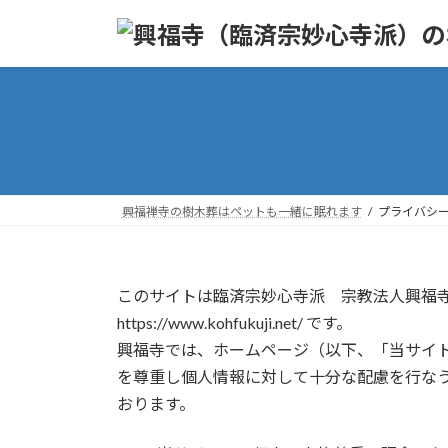
コ
ナ
ン
ビ
テ
ゲ
ン
ー
ツ
シ
へ
ョ
ス
ン
キ
に
ッ
移
興福禅寺の樹木葬はペットも一緒に眠れます
プライバシ
プ
動
このサイトは臨済宗妙心寺派 宗教法人興福
https://www.kohfukuji.net/ です。
興福寺では、ホームページ（以下、「当サイ
を尊重し個人情報に対して十分な配慮を行な
おります。