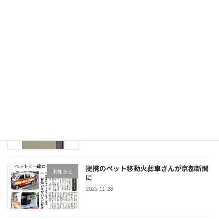
最近の投稿
ほほえみ坐禅会と夜坐の会
ほほえみ坐禅会
2026-03-17
松華室・後藤榮山老師著 『無門関管
お知らせ
見』
2026-02-10
提携のペット移動火葬車さんが京都新聞
お知らせ
に
2025-11-28