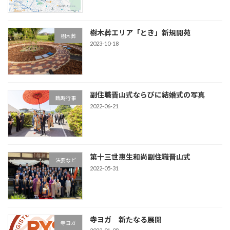
樹木葬エリア「とき」新規開苑
樹木葬
2023-10-18
副住職晋山式ならびに結婚式の写真
臨時行事
2022-06-21
第十三世惠生和尚副住職晋山式
法要など
2022-05-31
寺ヨガ 新たなる展開
寺ヨガ