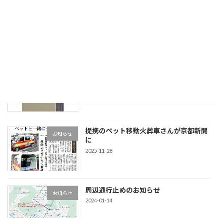
ほほえみ坐禅会と夜坐の会
ほほえみ坐禅会
2026-03-17
松華室・後藤榮山老師著 『無門関管
お知らせ
見』
2026-02-10
提携のペット移動火葬車さんが京都新聞
お知らせ
に
2025-11-28
周辺通行止めのお知らせ
お知らせ
2024-01-14